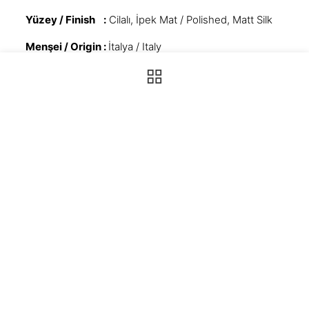
Yüzey / Finish :
Cilalı, İpek Mat / Polished, Matt Silk
Menşei / Origin :
İtalya / Italy
**Yüzey çeşitlerinin stok durumu için lütfen
şubelerimizle iletişim kurun.
Porselen Ürünlerimiz hakkında Sıkça
Sorulan Sorular
1
Neden Porselen tezgah ?
2
Porselen tezgah çatlar mı ?
3
Porselen tezgah temizliği nasıl yapılır ?
4
Porselen tezgah maliyeti yüksek midir ?