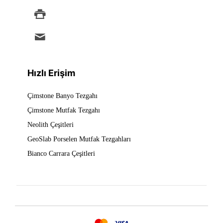
+90 212 875 88 49
info@ermad.com.tr
Hızlı Erişim
Çimstone Banyo Tezgahı
Çimstone Mutfak Tezgahı
Neolith Çeşitleri
GeoSlab Porselen Mutfak Tezgahları
Bianco Carrara Çeşitleri