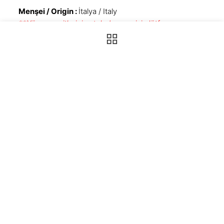
Menşei / Origin :
İtalya / Italy
**Yüzey çeşitlerinin stok durumu için lütfen
şubelerimizle iletişim kurun.
Porselen Ürünlerimiz hakkında Sıkça
Sorulan Sorular
1
Neden Porselen tezgah ?
2
Porselen tezgah çatlar mı ?
3
Porselen tezgah temizliği nasıl yapılır ?
4
Porselen tezgah maliyeti yüksek midir ?