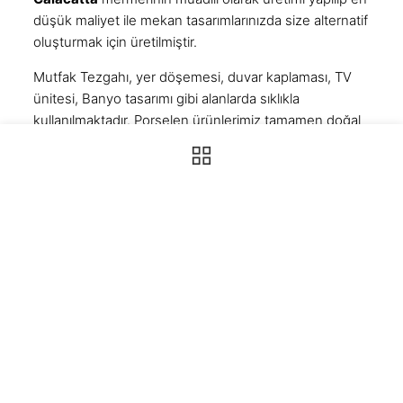
düşük maliyet ile mekan tasarımlarınızda size alternatif
oluşturmak için üretilmiştir.
Mutfak Tezgahı
, yer döşemesi, duvar kaplaması, TV
ünitesi, Banyo tasarımı gibi alanlarda sıklıkla
kullanılmaktadır. Porselen ürünlerimiz tamamen doğal
malzemeden üretilir. Gıda ile temas etmesinde hiçbir
sakınca olmayan porselen plakalar yüzeyinin
gözeneksiz olması ile bakteri üretmez.
Porselen Ürünlerimiz hakkında Sıkça
Sorulan Sorular
1
Neden Porselen tezgah ?
2
Porselen tezgah çatlar mı ?