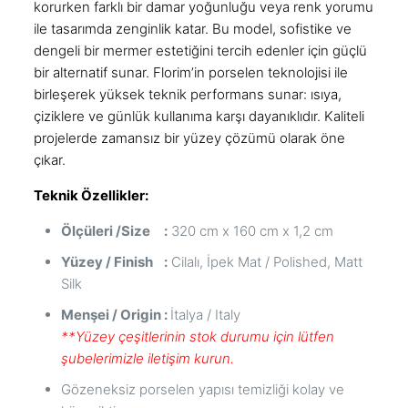
korurken farklı bir damar yoğunluğu veya renk yorumu
ile tasarımda zenginlik katar. Bu model, sofistike ve
dengeli bir mermer estetiğini tercih edenler için güçlü
bir alternatif sunar. Florim’in porselen teknolojisi ile
birleşerek yüksek teknik performans sunar: ısıya,
çiziklere ve günlük kullanıma karşı dayanıklıdır. Kaliteli
projelerde zamansız bir yüzey çözümü olarak öne
çıkar.
Teknik Özellikler:
Ölçüleri /Size :
320 cm x 160 cm x 1,2 cm
Yüzey / Finish :
Cilalı, İpek Mat / Polished, Matt
Silk
Menşei / Origin :
İtalya / Italy
**Yüzey çeşitlerinin stok durumu için lütfen
şubelerimizle iletişim kurun.
Gözeneksiz porselen yapısı temizliği kolay ve