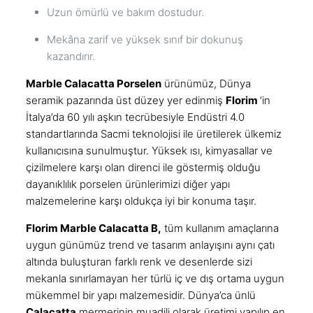
Uzun ömürlü ve bakım dostudur.
Mekâna zarif ve yüksek sınıf bir dokunuş
kazandırır.
Marble Calacatta
Porselen
ürünümüz, Dünya
seramik pazarında üst düzey yer edinmiş
Florim
‘in
İtalya’da 60 yılı aşkın tecrübesiyle Endüstri 4.0
standartlarında
Sacmi
teknolojisi ile üretilerek ülkemiz
kullanıcısına sunulmuştur. Yüksek ısı, kimyasallar ve
çizilmelere karşı olan direnci ile göstermiş olduğu
dayanıklılık porselen ürünlerimizi diğer yapı
malzemelerine karşı oldukça iyi bir konuma taşır.
Florim Marble Calacatta B,
tüm kullanım amaçlarına
uygun günümüz trend ve tasarım anlayışını aynı çatı
altında buluşturan farklı renk ve desenlerde sizi
mekanla sınırlamayan her türlü iç ve dış ortama uygun
mükemmel bir yapı malzemesidir. Dünya’ca ünlü
Calacatta
mermerinin muadili olarak üretimi yapılıp en