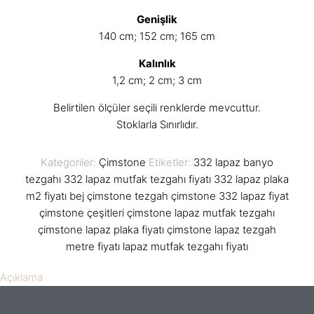
Genişlik
140 cm; 152 cm; 165 cm
Kalınlık
1,2 cm; 2 cm; 3 cm
Belirtilen ölçüler seçili renklerde mevcuttur.
Stoklarla Sınırlıdır.
Kategoriler:
Çimstone
Etiketler:
332 lapaz banyo
tezgahı
332 lapaz mutfak tezgahı fiyatı
332 lapaz plaka
m2 fiyatı
bej çimstone tezgah
çimstone 332 lapaz fiyat
çimstone çeşitleri
çimstone lapaz mutfak tezgahı
çimstone lapaz plaka fiyatı
çimstone lapaz tezgah
metre fiyatı
lapaz mutfak tezgahı fiyatı
Açıklama