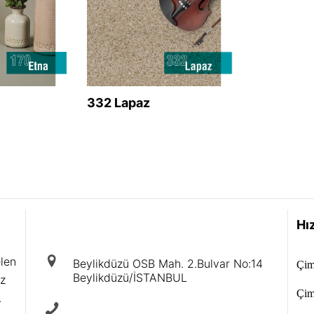
332 Lapaz
iletişim
Hız
elen
Beylikdüzü OSB Mah. 2.Bulvar No:14
Çim
Beylikdüzü/İSTANBUL
iz
Çim
.
+90 212 875 40 88