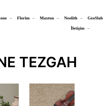
tone
Florim
Maxton
Neolith
GeoSlab
İletişim
NE TEZGAH