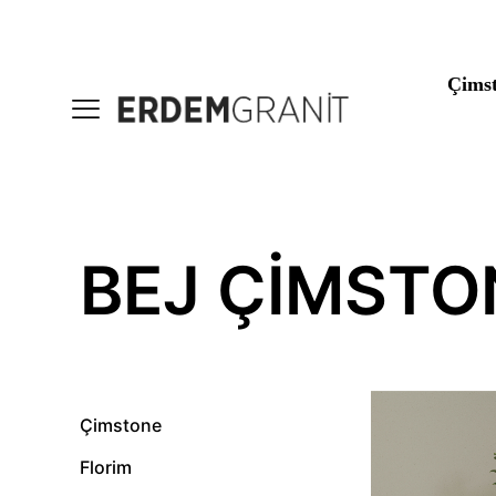
Çims
BEJ ÇIMSTO
Çimstone
Florim