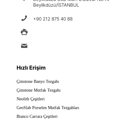
Beylikdüzü/İSTANBUL
+90 212 875 40 88
+90 212 875 88 49
info@ermad.com.tr
Hızlı Erişim
Çimstone Banyo Tezgahı
Çimstone Mutfak Tezgahı
Neolith Çeşitleri
GeoSlab Porselen Mutfak Tezgahları
Bianco Carrara Çeşitleri