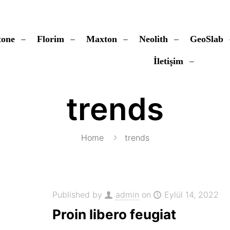
tone
Florim
Maxton
Neolith
GeoSlab
İletişim
trends
Home
trends
Published by
admin
on
Eylül 14, 2022
Proin libero feugiat