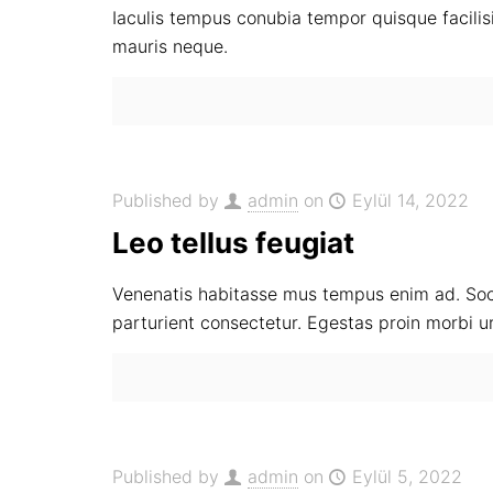
Iaculis tempus conubia tempor quisque facilisis
mauris neque.
Published by
admin
on
Eylül 14, 2022
Leo tellus feugiat
Venenatis habitasse mus tempus enim ad. Soci
parturient consectetur. Egestas proin morbi u
Published by
admin
on
Eylül 5, 2022