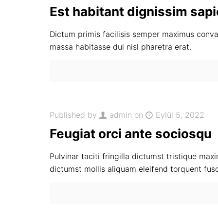
Est habitant dignissim sap
Dictum primis facilisis semper maximus conval
massa habitasse dui nisl pharetra erat.
Published by
admin
on
Eylül 5, 2022
Feugiat orci ante sociosqu
Pulvinar taciti fringilla dictumst tristique ma
dictumst mollis aliquam eleifend torquent fus