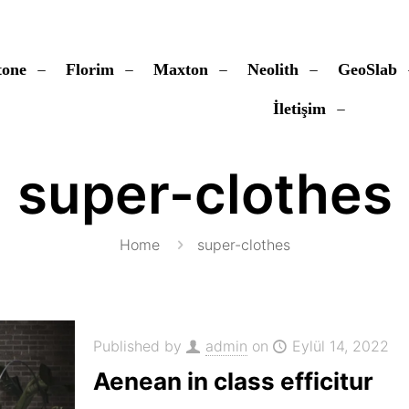
tone
Florim
Maxton
Neolith
GeoSlab
İletişim
super-clothes
Home
super-clothes
Published by
admin
on
Eylül 14, 2022
Aenean in class efficitur