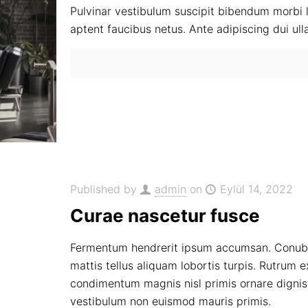
Pulvinar vestibulum suscipit bibendum morbi lo
aptent faucibus netus. Ante adipiscing dui u
Published by
admin
on
Eylül 14, 2022
Curae nascetur fusce
Fermentum hendrerit ipsum accumsan. Conubia 
mattis tellus aliquam lobortis turpis. Rutrum e
condimentum magnis nisl primis ornare digniss
vestibulum non euismod mauris primis.