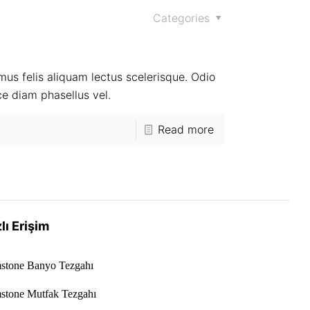
Categories
ximus felis aliquam lectus scelerisque. Odio
ce diam phasellus vel.
Read more
lı Erişim
stone Banyo Tezgahı
stone Mutfak Tezgahı