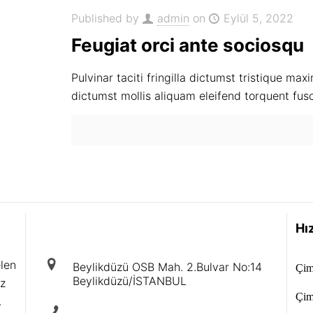
Published by
admin
on
Eylül 5, 2022
Feugiat orci ante sociosqu
Pulvinar taciti fringilla dictumst tristique ma
dictumst mollis aliquam eleifend torquent fus
iletişim
Hız
elen
Beylikdüzü OSB Mah. 2.Bulvar No:14
Çim
Beylikdüzü/İSTANBUL
iz
Çim
.