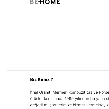
Biz Kimiz ?
İthal Granit, Mermer, Kompozit taş ve Pors
ürünler konusunda 1999 yılından bu yana s
değerli müşterilerimize hizmet vermekteyiz