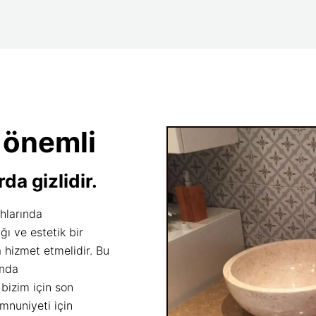
 önemli
da gizlidir.
hlarında
ığı ve estetik bir
 hizmet etmelidir. Bu
unda
 bizim için son
mnuniyeti için