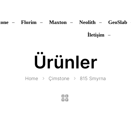
tone
Florim
Maxton
Neolith
GeoSlab
İletişim
Ürünler
Home
Çimstone
815 Smyrna