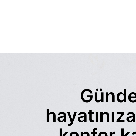
Günde
hayatınıza
konfor ka