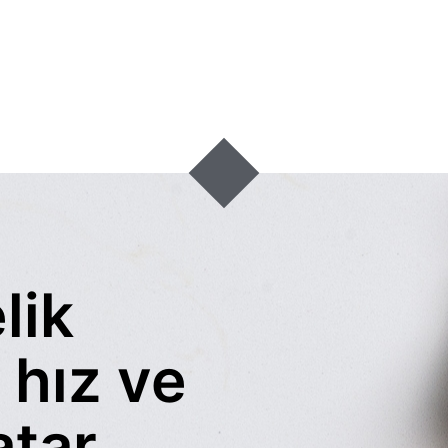
lik
 hız ve
tar...