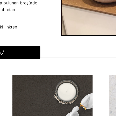
da bulunan broşürde
arafından
i linkten
ü