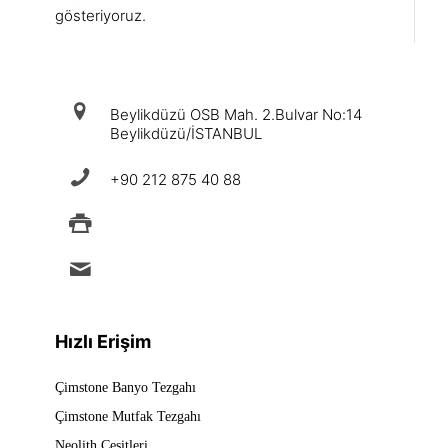
gösteriyoruz.
iletişim
Beylikdüzü OSB Mah. 2.Bulvar No:14
Beylikdüzü/İSTANBUL
+90 212 875 40 88
+90 212 875 88 49
info@ermad.com.tr
Hızlı Erişim
Çimstone Banyo Tezgahı
Çimstone Mutfak Tezgahı
Neolith Çeşitleri