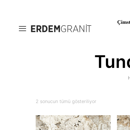
Çims
Tun
2 sonucun tümü gösteriliyor