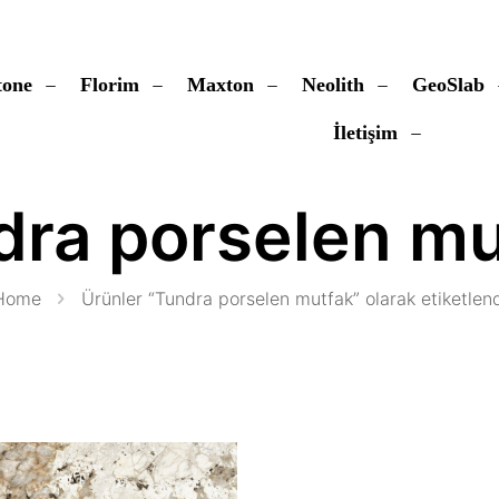
tone
Florim
Maxton
Neolith
GeoSlab
İletişim
dra porselen mu
Home
Ürünler “Tundra porselen mutfak” olarak etiketlend