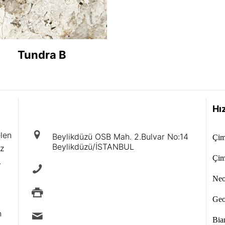
Tundra B
iletişim
Hız
elen
Beylikdüzü OSB Mah. 2.Bulvar No:14
Çim
Beylikdüzü/İSTANBUL
iz
Çim
.
+90 212 875 40 88
Neol
+90 212 875 88 49
Geo
n
info@ermad.com.tr
Bian