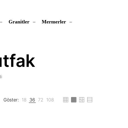
Granitler
Mermerler
tfak
i
Göster:
18
36
72
108