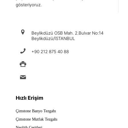
gösteriyoruz.
iletişim
Beylikdüzü OSB Mah. 2.Bulvar No:14
Beylikdüzü/İSTANBUL
+90 212 875 40 88
+90 212 875 88 49
info@ermad.com.tr
Hızlı Erişim
Çimstone Banyo Tezgahı
Çimstone Mutfak Tezgahı
Neolith Çeşitleri