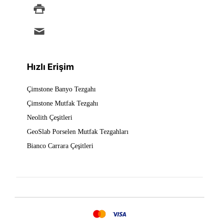
+90 212 875 88 49
info@ermad.com.tr
Hızlı Erişim
Çimstone Banyo Tezgahı
Çimstone Mutfak Tezgahı
Neolith Çeşitleri
GeoSlab Porselen Mutfak Tezgahları
Bianco Carrara Çeşitleri