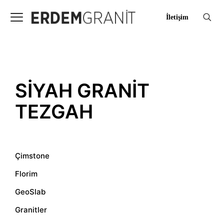
İletişim
SIYAH GRANIT
TEZGAH
Çimstone
Florim
GeoSlab
Granitler