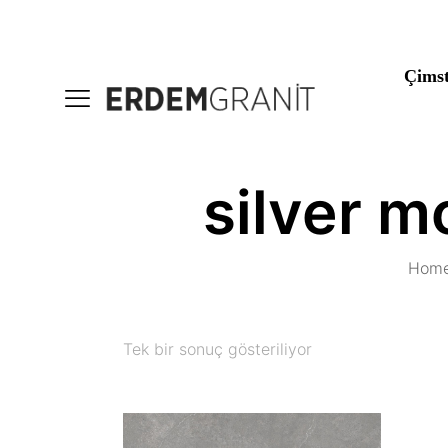
Çims
silver m
Hom
Tek bir sonuç gösteriliyor