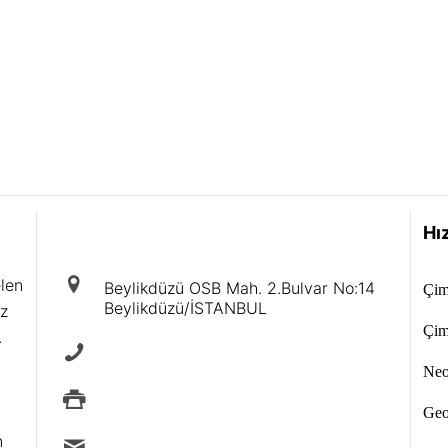
iletişim
Hız
elen
Beylikdüzü OSB Mah. 2.Bulvar No:14
Çim
Beylikdüzü/İSTANBUL
iz
Çim
.
+90 212 875 40 88
Neol
+90 212 875 88 49
Geo
n