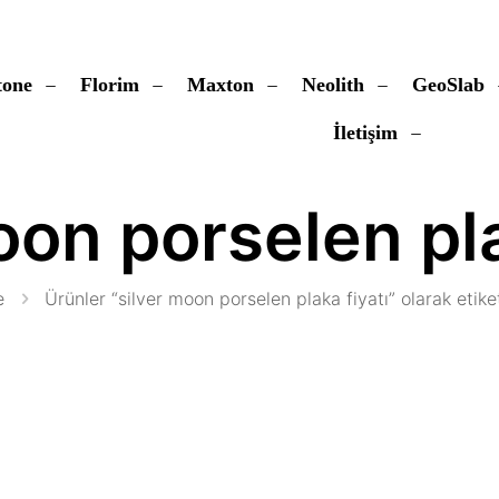
tone
Florim
Maxton
Neolith
GeoSlab
İletişim
oon porselen pla
e
Ürünler “silver moon porselen plaka fiyatı” olarak etike