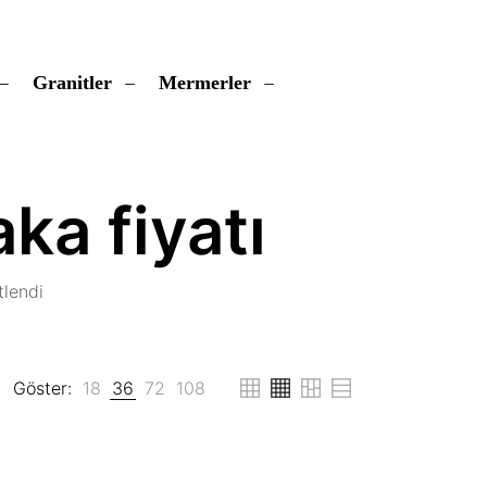
Granitler
Mermerler
ka fiyatı
tlendi
Göster:
18
36
72
108