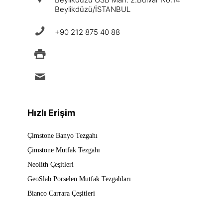
Beylikdüzü/İSTANBUL
+90 212 875 40 88
+90 212 875 88 49
info@ermad.com.tr
Hızlı Erişim
Çimstone Banyo Tezgahı
Çimstone Mutfak Tezgahı
Neolith Çeşitleri
GeoSlab Porselen Mutfak Tezgahları
Bianco Carrara Çeşitleri