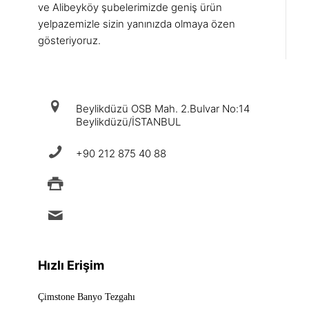
ve Alibeyköy şubelerimizde geniş ürün
yelpazemizle sizin yanınızda olmaya özen
gösteriyoruz.
iletişim
Beylikdüzü OSB Mah. 2.Bulvar No:14
Beylikdüzü/İSTANBUL
+90 212 875 40 88
+90 212 875 88 49
info@ermad.com.tr
Hızlı Erişim
Çimstone Banyo Tezgahı