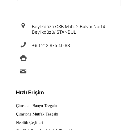
iletişim
Beylikdüzü OSB Mah. 2.Bulvar No:14
Beylikdüzü/İSTANBUL
+90 212 875 40 88
+90 212 875 88 49
info@ermad.com.tr
Hızlı Erişim
Çimstone Banyo Tezgahı
Çimstone Mutfak Tezgahı
Neolith Çeşitleri