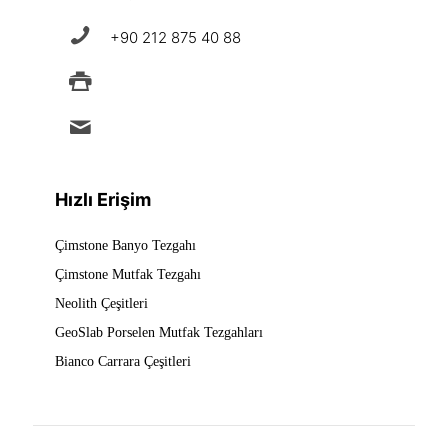
+90 212 875 40 88
+90 212 875 88 49
info@ermad.com.tr
Hızlı Erişim
Çimstone Banyo Tezgahı
Çimstone Mutfak Tezgahı
Neolith Çeşitleri
GeoSlab Porselen Mutfak Tezgahları
Bianco Carrara Çeşitleri