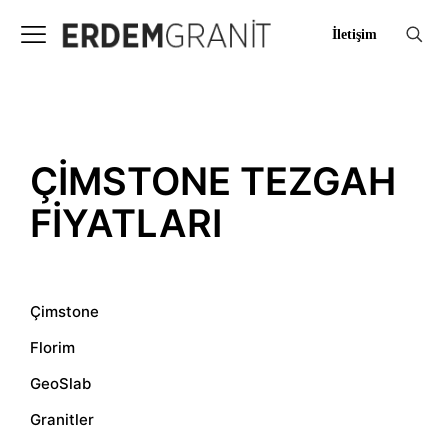
İletişim
ÇIMSTONE TEZGAH
FIYATLARI
Çimstone
Florim
GeoSlab
Granitler