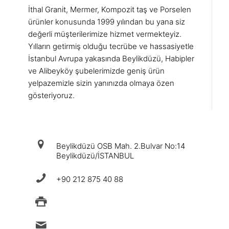
İthal Granit, Mermer, Kompozit taş ve Porselen
ürünler konusunda 1999 yılından bu yana siz
değerli müşterilerimize hizmet vermekteyiz.
Yılların getirmiş olduğu tecrübe ve hassasiyetle
İstanbul Avrupa yakasında Beylikdüzü, Habipler
ve Alibeyköy şubelerimizde geniş ürün
yelpazemizle sizin yanınızda olmaya özen
gösteriyoruz.
iletişim
Beylikdüzü OSB Mah. 2.Bulvar No:14
Beylikdüzü/İSTANBUL
+90 212 875 40 88
+90 212 875 88 49
info@ermad.com.tr