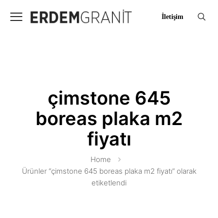
İletişim
çimstone 645
boreas plaka m2
fiyatı
Home
Ürünler “çimstone 645 boreas plaka m2 fiyatı” olarak
etiketlendi