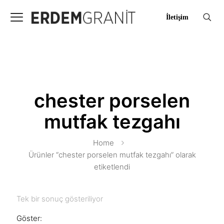
İletişim
chester porselen
mutfak tezgahı
Home
Ürünler “chester porselen mutfak tezgahı” olarak
etiketlendi
Tek bir sonuç gösteriliyor
Göster: