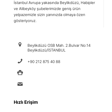
İstanbul Avrupa yakasında Beylikdüzü, Habipler
ve Alibeyköy şubelerimizde geniş ürün
yelpazemizle sizin yanınızda olmaya özen
gösteriyoruz.
iletişim
Beylikdüzü OSB Mah. 2.Bulvar No:14
Beylikdüzü/İSTANBUL
+90 212 875 40 88
+90 212 875 88 49
info@ermad.com.tr
Hızlı Erişim