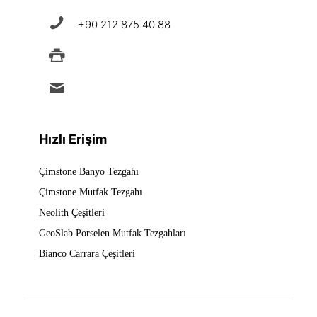
+90 212 875 40 88
+90 212 875 88 49
info@ermad.com.tr
Hızlı Erişim
Çimstone Banyo Tezgahı
Çimstone Mutfak Tezgahı
Neolith Çeşitleri
GeoSlab Porselen Mutfak Tezgahları
Bianco Carrara Çeşitleri