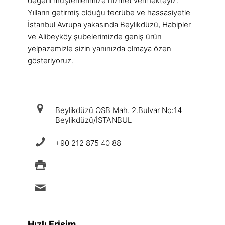
değerli müşterilerimize hizmet vermekteyiz.
Yılların getirmiş olduğu tecrübe ve hassasiyetle
İstanbul Avrupa yakasında Beylikdüzü, Habipler
ve Alibeyköy şubelerimizde geniş ürün
yelpazemizle sizin yanınızda olmaya özen
gösteriyoruz.
iletişim
Beylikdüzü OSB Mah. 2.Bulvar No:14
Beylikdüzü/İSTANBUL
+90 212 875 40 88
+90 212 875 88 49
info@ermad.com.tr
Hızlı Erişim