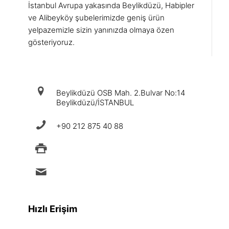
İstanbul Avrupa yakasında Beylikdüzü, Habipler
ve Alibeyköy şubelerimizde geniş ürün
yelpazemizle sizin yanınızda olmaya özen
gösteriyoruz.
iletişim
Beylikdüzü OSB Mah. 2.Bulvar No:14
Beylikdüzü/İSTANBUL
+90 212 875 40 88
+90 212 875 88 49
info@ermad.com.tr
Hızlı Erişim