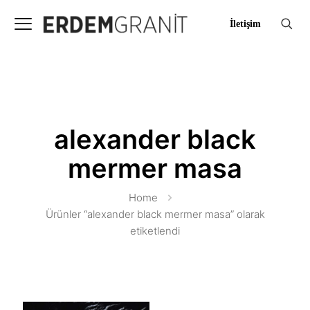
İletişim
alexander black
mermer masa
Home
Ürünler “alexander black mermer masa” olarak
etiketlendi