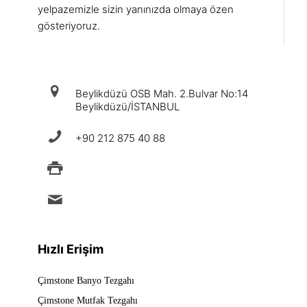
yelpazemizle sizin yanınızda olmaya özen
gösteriyoruz.
iletişim
Beylikdüzü OSB Mah. 2.Bulvar No:14
Beylikdüzü/İSTANBUL
+90 212 875 40 88
+90 212 875 88 49
info@ermad.com.tr
Hızlı Erişim
Çimstone Banyo Tezgahı
Çimstone Mutfak Tezgahı