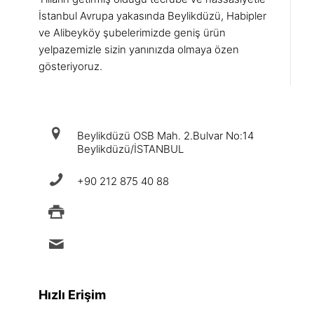
İstanbul Avrupa yakasında Beylikdüzü, Habipler
ve Alibeyköy şubelerimizde geniş ürün
yelpazemizle sizin yanınızda olmaya özen
gösteriyoruz.
iletişim
Beylikdüzü OSB Mah. 2.Bulvar No:14
Beylikdüzü/İSTANBUL
+90 212 875 40 88
+90 212 875 88 49
info@ermad.com.tr
Hızlı Erişim