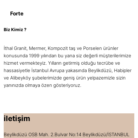
Forte
Biz Kimiz ?
İthal Granit, Mermer, Kompozit taş ve Porselen ürünler
konusunda 1999 yılından bu yana siz değerli müşterilerimize
hizmet vermekteyiz. Yılların getirmiş olduğu tecrübe ve
hassasiyetle İstanbul Avrupa yakasında Beylikdüzü, Habipler
ve Alibeyköy şubelerimizde geniş ürün yelpazemizle sizin
yanınızda olmaya özen gösteriyoruz.
iletişim
Beylikdüzü OSB Mah. 2.Bulvar No:14 Beylikdüzü/İSTANBUL