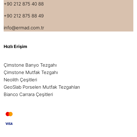
+90 212 875 40 88
+90 212 875 88 49
info@ermad.com.tr
Hızlı Erişim
Çimstone Banyo Tezgahı
Çimstone Mutfak Tezgahı
Neolith Çeşitleri
GeoSlab Porselen Mutfak Tezgahları
Bianco Carrara Çeşitleri