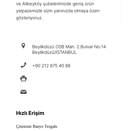
ve Alibeyköy şubelerimizde geniş ürün
yelpazemizle sizin yanınızda olmaya özen
gösteriyoruz.
iletişim
Beylikdüzü OSB Mah. 2.Bulvar No:14
Beylikdüzü/İSTANBUL
+90 212 875 40 88
+90 212 875 88 49
info@ermad.com.tr
Hızlı Erişim
Çimstone Banyo Tezgahı