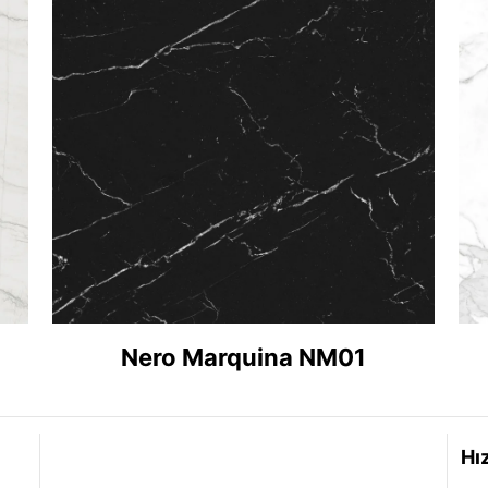
Nero Marquina NM01
iletişim
Hız