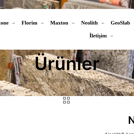
tone
Florim
Maxton
Neolith
GeoSlab
İletişim
Ürünler
Home
Neolith
Nero Zimbabwe
N