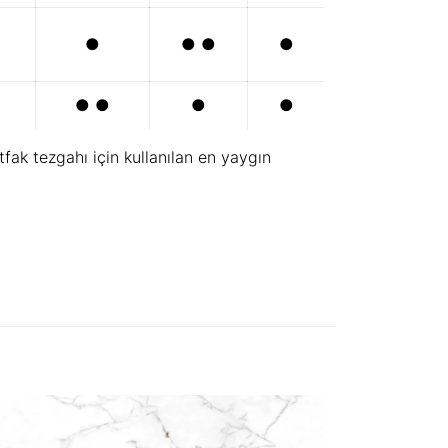
●
● ●
●
● ●
●
●
fak tezgahı için kullanılan en yaygın