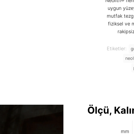
Neolith® hem
uygun yüzey
mutfak tezg
fiziksel ve
rakipsi
Etiketler:
g
neol
Ölçü, Kalı
mm