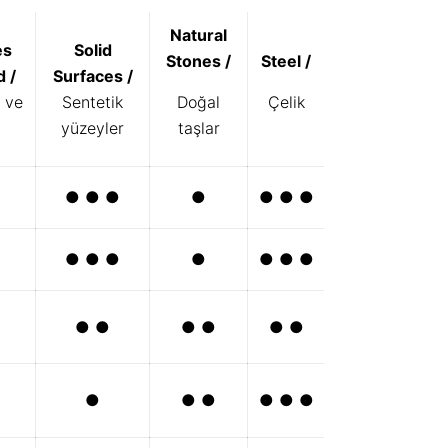
Natural
es
Solid
Stones /
Steel /
 /
Surfaces /
 ve
Sentetik
Doğal
Çelik
yüzeyler
taşlar
● ● ●
●
● ● ●
● ● ●
●
● ● ●
● ●
● ●
● ●
●
● ●
● ● ●