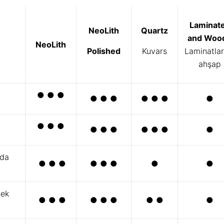
Laminat
NeoLith
Quartz
and Wood
NeoLith
Polished
Kuvars
Laminatlar
ahşap
● ● ●
● ● ●
● ● ●
●
● ● ●
● ● ●
● ● ●
●
da
● ● ●
● ● ●
●
●
ek
● ● ●
● ● ●
● ●
●