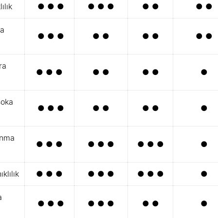
ılık
● ● ●
● ● ●
● ●
● ●
ra
● ● ●
● ●
● ●
● ●
ra
● ● ●
● ●
● ●
●
şoka
● ● ●
● ●
● ●
●
nma
● ● ●
● ● ●
● ● ●
●
klılık
● ● ●
● ● ●
● ● ●
●
a
● ● ●
● ● ●
● ●
●