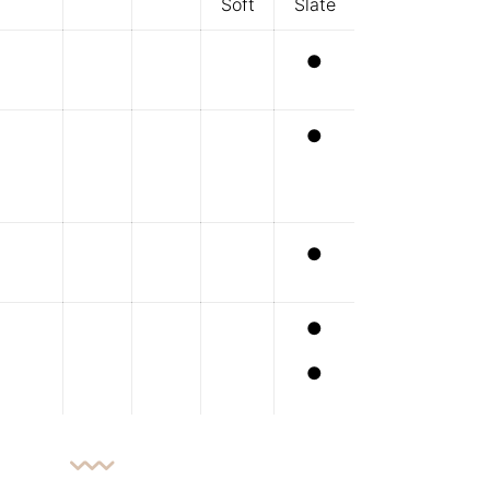
Soft
Slate
●
●
●
●
●