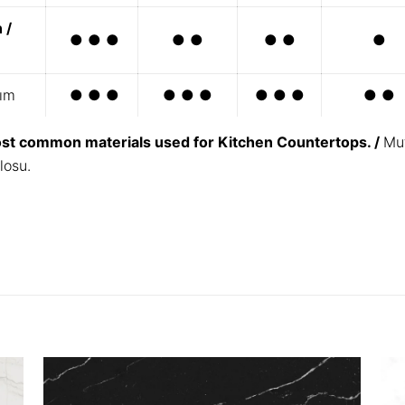
 /
● ● ●
● ●
● ●
●
ım
● ● ●
● ● ●
● ● ●
● ●
ost common materials used for Kitchen Countertops. /
Mut
losu.