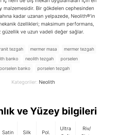
 iç hem de dış mekân uygulamaları için en
 malzemesidir. Bir gökdelen cephesinden
ahına kadar uzanan yelpazede, Neolith®’in
 mekanik özellikleri; maksimum performans,
z güzellik ve uzun vadeli değer sağlar.
ranit tezgah
mermer masa
mermer tezgah
ith banko
neolith tezgah
porselen
porselen banko
porselen tezgah
Kategoriler:
Neolith
nlık ve Yüzey bilgileri
Ultra
Riv/
Satin
Silk
Pol.