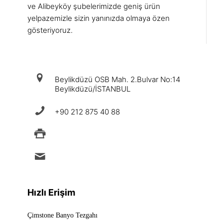
ve Alibeyköy şubelerimizde geniş ürün
yelpazemizle sizin yanınızda olmaya özen
gösteriyoruz.
iletişim
Beylikdüzü OSB Mah. 2.Bulvar No:14
Beylikdüzü/İSTANBUL
+90 212 875 40 88
+90 212 875 88 49
info@ermad.com.tr
Hızlı Erişim
Çimstone Banyo Tezgahı