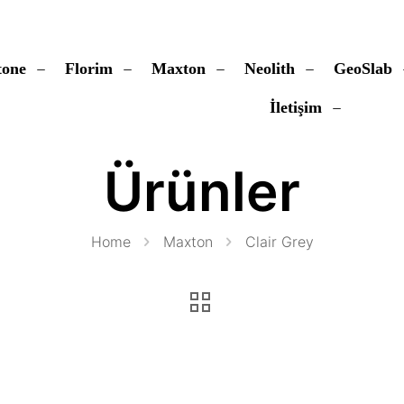
tone
Florim
Maxton
Neolith
GeoSlab
İletişim
Ürünler
Home
Maxton
Clair Grey