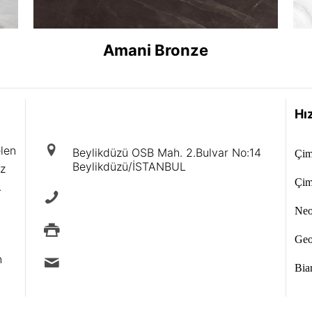
Amani Bronze
iletişim
Hız
elen
Beylikdüzü OSB Mah. 2.Bulvar No:14
Çim
Beylikdüzü/İSTANBUL
iz
Çim
.
+90 212 875 40 88
Neol
+90 212 875 88 49
Geo
n
info@ermad.com.tr
Bian