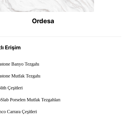
Ordesa
lı Erişim
stone Banyo Tezgahı
stone Mutfak Tezgahı
ith Çeşitleri
Slab Porselen Mutfak Tezgahları
co Carrara Çeşitleri