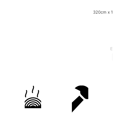
320cm x 1
E