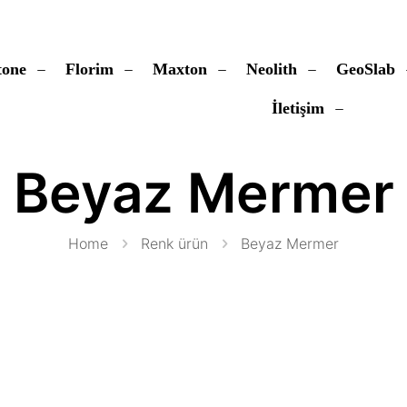
tone
Florim
Maxton
Neolith
GeoSlab
İletişim
Beyaz Mermer
Home
Renk ürün
Beyaz Mermer