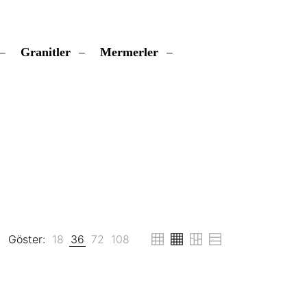
Granitler
Mermerler
Göster:
18
36
72
108