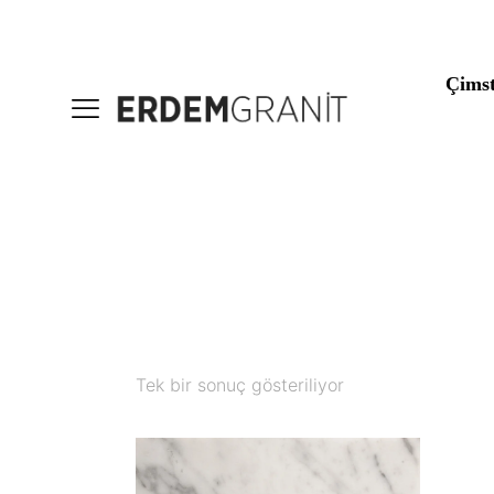
Çims
Tek bir sonuç gösteriliyor