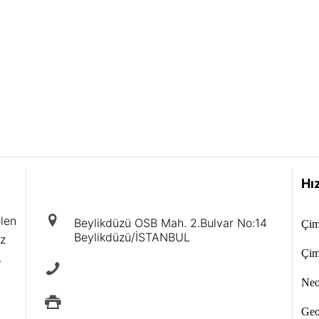
iletişim
Hız
elen
Beylikdüzü OSB Mah. 2.Bulvar No:14
Çim
Beylikdüzü/İSTANBUL
iz
Çim
.
+90 212 875 40 88
Neol
+90 212 875 88 49
Geo