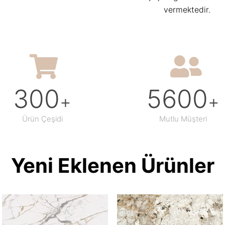
vermektedir.
300
5600
+
+
Ürün Çeşidi
Mutlu Müşteri
Yeni Eklenen Ürünler