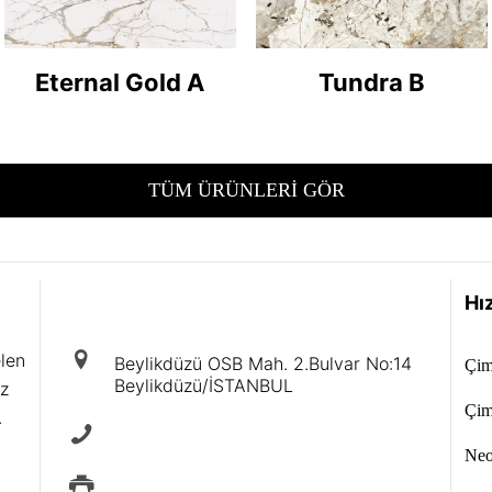
Eternal Gold A
Tundra B
TÜM ÜRÜNLERİ GÖR
iletişim
Hız
elen
Beylikdüzü OSB Mah. 2.Bulvar No:14
Çim
Beylikdüzü/İSTANBUL
iz
Çim
.
+90 212 875 40 88
Neol
+90 212 875 88 49