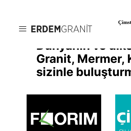
Çims
ÜRÜN YELPAZEMİZ
Dünyanın ve ülke
Granit, Mermer, 
sizinle buluştu