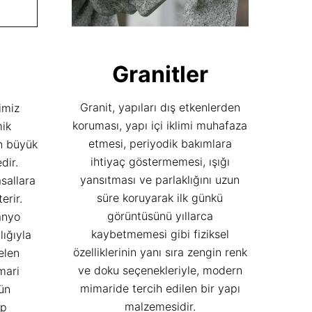
Granitler
Granit, yapıları dış etkenlerden
imiz
koruması, yapı içi iklimi muhafaza
mik
etmesi, periyodik bakımlara
n büyük
ihtiyaç göstermemesi, ışığı
dir.
yansıtması ve parlaklığını uzun
sallara
süre koruyarak ilk günkü
erir.
görüntüsünü yıllarca
anyo
kaybetmemesi gibi fiziksel
lığıyla
özelliklerinin yanı sıra zengin renk
elen
ve doku seçenekleriyle, modern
mari
mimaride tercih edilen bir yapı
ün
malzemesidir.
ap