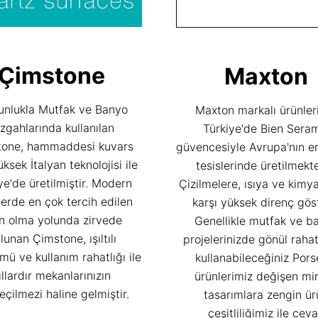
Çimstone
Maxton
nlukla Mutfak ve Banyo
Maxton markalı ürünler
zgahlarında kullanılan
Türkiye'de Bien Sera
tone, hammaddesi kuvars
güvencesiyle Avrupa'nın e
ksek İtalyan teknolojisi ile
tesislerinde üretilmekte
ye'de üretilmiştir. Modern
Çizilmelere, ısıya ve kimya
lerde en çok tercih edilen
karşı yüksek direnç göst
n olma yolunda zirvede
Genellikle mutfak ve b
lunan Çimstone, ışıltılı
projelerinizde gönül rahat
ü ve kullanım rahatlığı ile
kullanabileceğiniz Pors
ıllardır mekanlarınızın
ürünlerimiz değişen mi
çilmezi haline gelmiştir.
tasarımlara zengin ür
çeşitliliğimiz ile cev