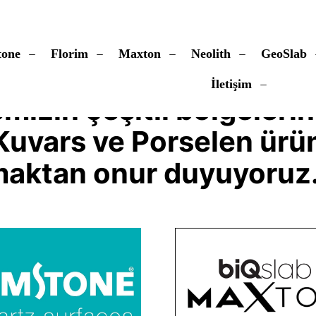
tone
Florim
Maxton
Neolith
GeoSlab
İletişim
mizin çeşitli bölgeleri
Kuvars ve Porselen ürün
rmaktan onur duyuyoruz