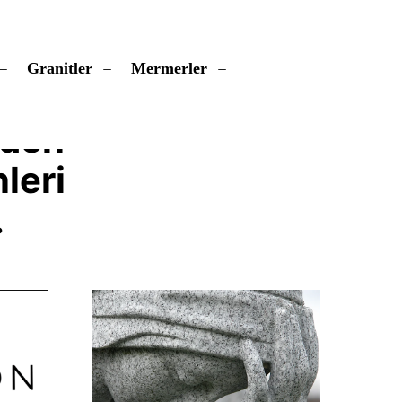
Granitler
Mermerler
nden
leri
.