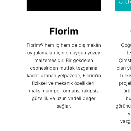
Florim
Florim® hem iç hem de dış mekân
Çoğu
uygulamaları için en uygun yüzey
te
malzemesidir. Bir gökdelen
Çims
cephesinden mutfak tezgahına
olan yü
kadar uzanan yelpazede, Florim’in
Türki
fiziksel ve mekanik özellikleri;
proje
maksimum performans, rakipsiz
ürü
güzellik ve uzun vadeli değer
bu
sağlar.
görünüm
y
vazge